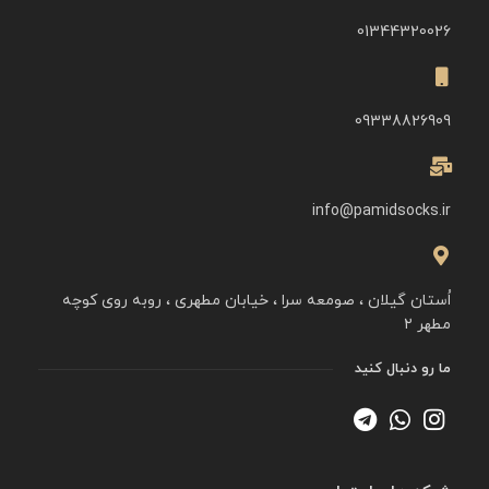
01344320026
09338826909
info@pamidsocks.ir
اُستان گیلان ، صومعه سرا ، خیابان مطهری ، روبه روی کوچه
مطهر ۲
ما رو دنبال کنید