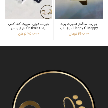
جوراب ساقدار اسپرت برند
جوراب مچی اسپرت کف کش
Happy O Mappy طرح باب
برند Optimist طرح ونس
اسفنجی
260,000
تومان
250,000
تومان