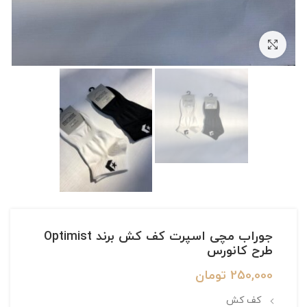
بزرگنمایی تصویر
جوراب مچی اسپرت کف کش برند Optimist
طرح کانورس
250,000
تومان
کف کش