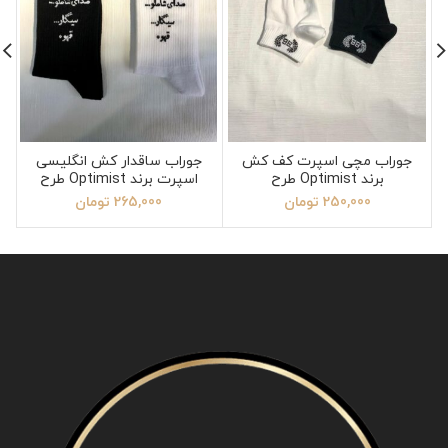
جوراب مچی اسپرت کف کش
جوراب ساقدار کش انگلیسی
برند Optimist طرح
اسپرت برند Optimist طرح
Balenciaga
تکست فارسی شاملو
250,000
تومان
265,000
تومان