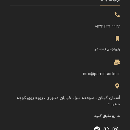
01344320026
09338826909
info@pamidsocks.ir
اُستان گیلان ، صومعه سرا ، خیابان مطهری ، روبه روی کوچه
مطهر ۲
ما رو دنبال کنید