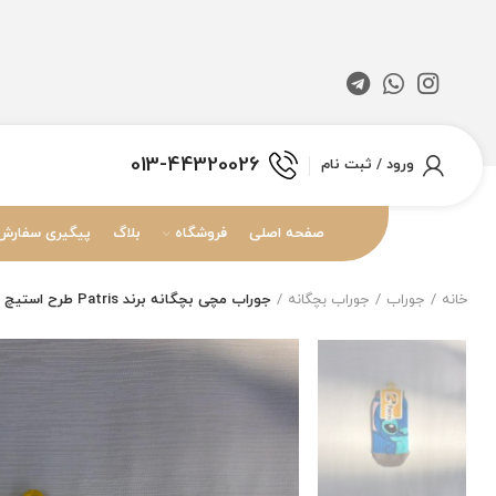
013-44320026
ورود / ثبت نام
صفحه اصلی
فروشگاه
بلاگ
پیگیری سفارش
خانه
جوراب
جوراب بچگانه
جوراب مچی بچگانه برند Patris طرح استیچ مناسب 5 تا 10 سال (تا به تا)