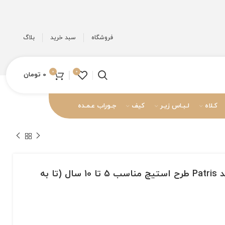
فروشگاه
سبد خرید
بلاگ
0
0
0
تومان
کـلاه
لـبـاس زیـر
کیف
جـوراب عـمـده
جوراب مچی بچگانه برند Patris طرح استیچ مناسب 5 تا 10 سال (تا به