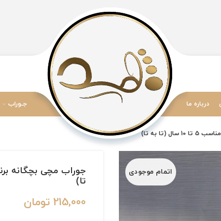
درباره ما
جـوراب
اتمام موجودی
تا)
215,000
تومان