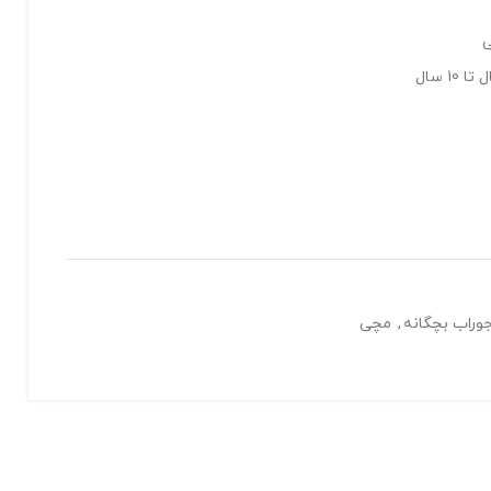
ی
وراب بچگانه
,
مچی