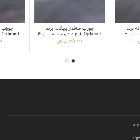
ه برند
جوراب ساقدار بچگانه برند
جوراب س
Optimist طرح ماه و ستاره سایز 4
Optimist طرح بلک پینک سایز 5
ن
165,000
تومان
00
01
09