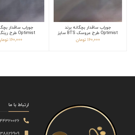
جوراب ساقدار بچگانه برند
جوراب ساقدار بچگان
Optimist طرح عروسک BTS سایز
Optimist طرح رینگ سایز 3
3
160,000
تومان
160,000
توما
ارتباط با ما
344320026
338826909