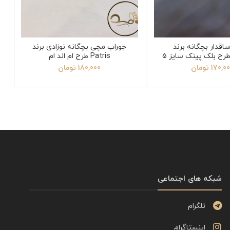
اقدار بچگانه برند
جوراب مچی بچگانه نوزادی برند
Patris طرح ام اند ام
170,0
تومان
180,000
تومان
شبکه های اجتماعی
تلگرام
اینستاگرام