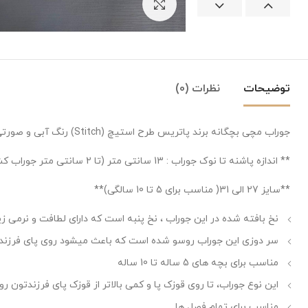
بزرگنمایی تصویر
توضیحات
نظرات (0)
جوراب مچی بچگانه برند پاتریس طرح استیچ (Stitch) رنگ آبی و صورتی مناسب 5 تا 10 سال (تا به تا)
** اندازه پاشنه تا نوک جوراب : 13 سانتی متر (تا 2 سانتی متر جوراب کش میاد) **
**سایز 27 الی 31( مناسب برای 5 تا 10 سالگی)**
نخ بافته شده در این جوراب ، نخ پنبه است که دارای لطافت و نرمی زی
سر دوزی این جوراب روسو شده است که باعث میشود روی پای فرزندتون
مناسب برای بچه های 5 ساله تا 10 ساله
این نوع جوراب، تا روی قوزک پا و کمی بالاتر از قوزک پای فرزندتون 
مناسب برای تمام فصل ها