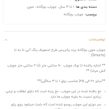
دسته بندی ها:
1 تا 3 سال
,
جوراب بچگانه
,
مچی
برچسب:
جوراب بچگانه
توضیحات
جوراب مچی بچگانه برند پاتریس طرح اسمورف رنگ آبی تا به تا
(Smurts)
** اندازه پاشنه تا نوک جوراب : 10 سانتی متر (تا 2 سانتی متر جوراب
کش میاد) **
**سایز 20 الی 25( مناسب برای 1 تا 3 سالگی)**
نخ بافته شده در این جوراب ، نخ پنبه است که دارای لطافت و نرمی
زیادی نسبت به بقیه جوراب ها دارد.
سر دوزی این جوراب روسو شده است که باعث میشود روی پای