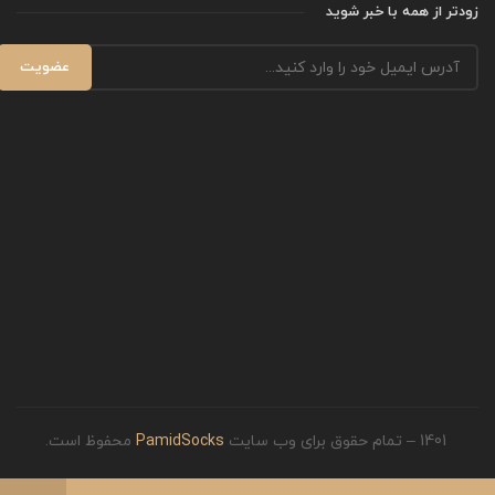
زودتر از همه با خبر شوید
1401 – تمام حقوق برای وب سایت
PamidSocks
محفوظ است.