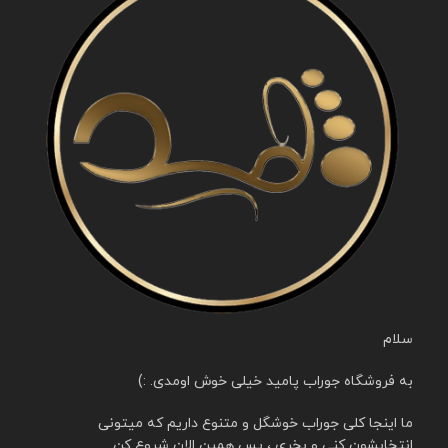
سلام
به فروشگاه جوراب پامید خیلی خوش اومدی. :)
ما اینجا کلی جوراب خوشگل و متنوع داریم که میتونی
انتخابشون کنی و بخری ، پس همین الان شروع کن.