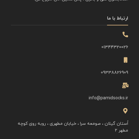
ارتباط با ما
01344320026
09338826909
info@pamidsocks.ir
اُستان گیلان ، صومعه سرا ، خیابان مطهری ، روبه روی کوچه
مطهر ۲