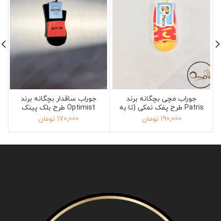
جوراب مچی بچگانه برند
جوراب ساقدار بچگانه برند
Patris طرح پفک نمکی (تا به
Optimist طرح بلک پینک
تا) مناسب 1 تا 3 سال
سایز 5
190,000
تومان
170,000
تومان