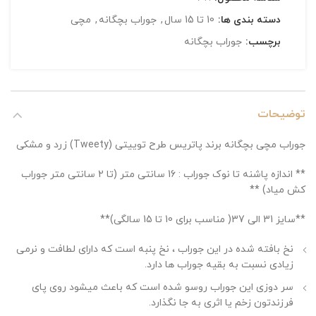
دسته بندی ها:
10 تا 15 سال
,
جوراب بچگانه
,
مچی
برچسب:
جوراب بچگانه
توضیحات
جوراب مچی بچگانه برند پاتریس طرح توییتی (Tweety) زرد و مشکی
** اندازه پاشنه تا نوک جوراب : 16 سانتی متر (تا 2 سانتی متر جوراب
کش میاد) **
**سایز 31 الی 37( مناسب برای 10 تا 15 سالگی)**
نخ بافته شده در این جوراب ، نخ پنبه است که دارای لطافت و نرمی
زیادی نسبت به بقیه جوراب ها دارد.
سر دوزی این جوراب روسو شده است که باعث میشود روی پای
فرزندتون زخم یا اثری به جا نگذارد.