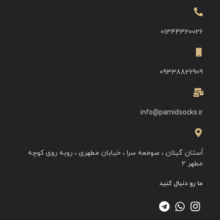
01344320026
09338826909
info@pamidsocks.ir
اُستان گیلان ، صومعه سرا ، خیابان مطهری ، روبه روی کوچه
مطهر ۲
ما رو دنبال کنید