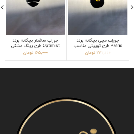
جوراب مچی بچگانه برند
جوراب ساقدار بچگانه برند
Patris طرح توییتی مناسب
Optimist طرح رینگ مشکی
10 تا 15 سال
سایز 4
230,000
تومان
165,000
تومان