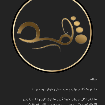
سلام
به فروشگاه جوراب پامید خیلی خوش اومدی. :)
ما اینجا کلی جوراب خوشگل و متنوع داریم که میتونی
انتخابشون کنی و بخری ، پس همین الان شروع کن.