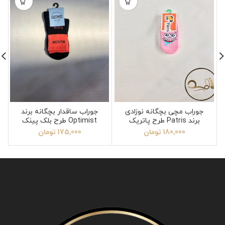
جوراب مچی بچگانه نوزادی
جوراب ساقدار بچگانه برند
برند Patris طرح پاتریک
Optimist طرح بلک پینک
سایز 6
180,000
تومان
175,000
تومان