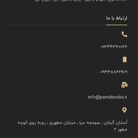
ارتباط با ما
01344320026
09338826909
info@pamidsocks.ir
اُستان گیلان ، صومعه سرا ، خیابان مطهری ، روبه روی کوچه
مطهر ۲