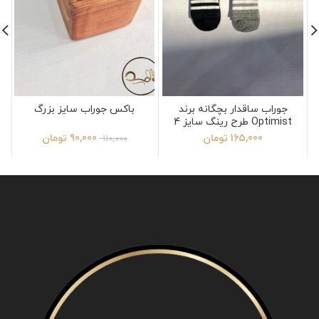
جوراب ساقدار بچگانه برند
باکس جوراب سایز بزرگ
Optimist طرح رینگ سایز 4
165,000
تومان
90,000
تومان
110,000