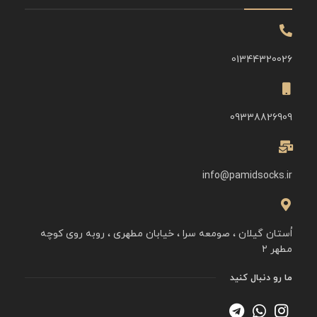
01344320026
09338826909
info@pamidsocks.ir
اُستان گیلان ، صومعه سرا ، خیابان مطهری ، روبه روی کوچه
مطهر ۲
ما رو دنبال کنید