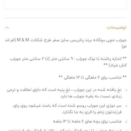
توضیحات
جوراب مچی بچگانه برند پاتریس سایز صفر طرح شکلات M & M (ام اند
ام)
** اندازه پاشنه تا نوک جوراب : 9 سانتی متر (تا 2 سانتی متر جوراب
کش میاد) **
** مناسب برای 6 ماهگی تا 12 ماهگی **
نخ بافته شده در این جوراب ، نخ پنبه است که دارای لطافت و نرمی
زیادی نسبت به بقیه جوراب ها دارد.
سر دوزی این جوراب روسو شده است که باعث میشود روی پای
فرزندتون زخم یا اثری به جا نگذارد.
مناسب برای بچه های 6 ماهه تا 12 ماهه
این نوع جوراب، تا روی قوزک پا و کمی بالاتر از قوزک پای فرزندتون