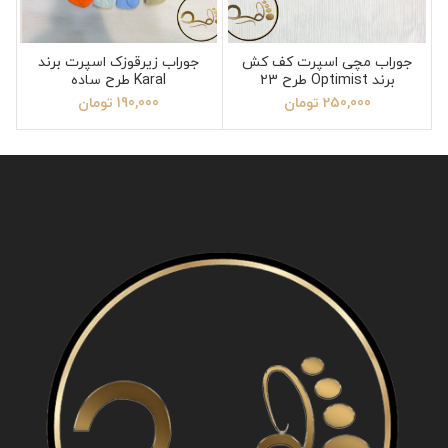
جوراب مچی اسپرت کف کش
جوراب زیرقوزک اسپرت برند
برند Optimist طرح 23
Karal طرح ساده
250,000
تومان
190,000
تومان