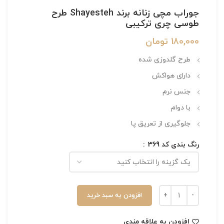
جوراب مچی زنانه برند Shayesteh طرح
طوسی چری ترکیبی
180,000
تومان
طرح گلدوزی شده
دارای هواکش
جنس نرم
با دوام
جلوگیری از تعریق پا
رنگ بندی کد 369
افزودن به سبد خرید
افزودن به علاقه مندی