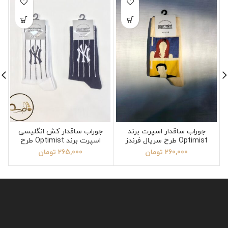
جوراب ساقدار اسپرت برند
جوراب ساقدار کش انگلیسی
Optimist طرح سریال فرندز
اسپرت برند Optimist طرح
نیویورک یانکیز
260,000
تومان
265,000
تومان