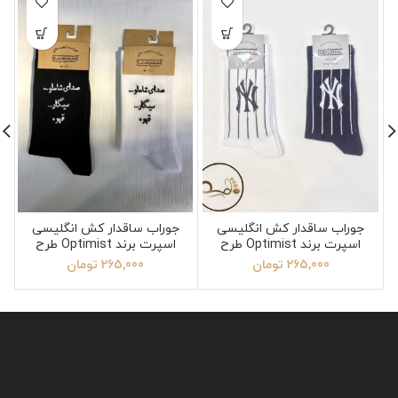
جوراب ساقدار کش انگلیسی
جوراب ساقدار کش انگلیسی
اسپرت برند Optimist طرح
اسپرت برند Optimist طرح
نیویورک یانکیز
تکست فارسی شاملو
265,000
تومان
265,000
تومان