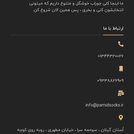
ما اینجا کلی جوراب خوشگل و متنوع داریم که میتونی
انتخابشون کنی و بخری ، پس همین الان شروع کن.
ارتباط با ما
01344320026
09338826909
info@pamidsocks.ir
اُستان گیلان ، صومعه سرا ، خیابان مطهری ، روبه روی کوچه