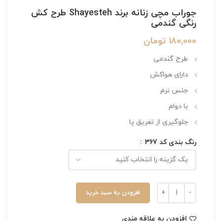
جوراب مچی زنانه برند Shayesteh طرح کش
رنگی گندمی
180,000
تومان
طرح گندمی
دارای هواکش
جنس نرم
با دوام
جلوگیری از تعریق پا
رنگ بندی کد 367
افزودن به سبد خرید
افزودن به علاقه مندی