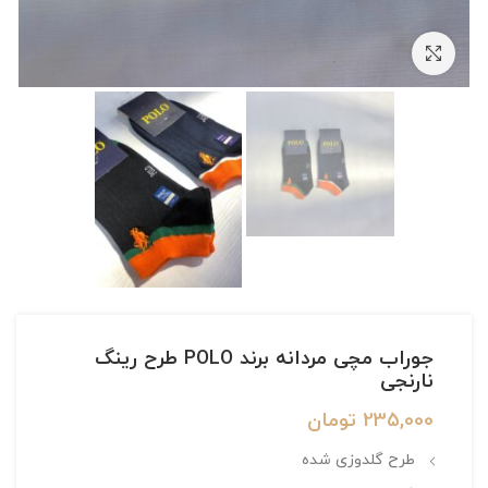
بزرگنمایی تصویر
جوراب مچی مردانه برند POLO طرح رینگ
نارنجی
235,000
تومان
طرح گلدوزی شده