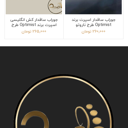
جوراب ساقدار اسپرت برند
جوراب ساقدار کش انگلیسی
Optimist طرح ناروتو
اسپرت برند Optimist طرح
آدیداس
260,000
تومان
265,000
تومان