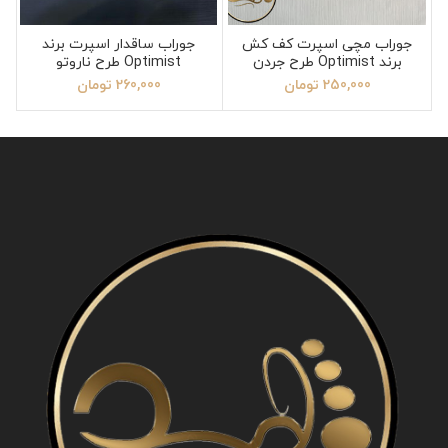
جوراب مچی اسپرت کف کش
جوراب ساقدار اسپرت برند
برند Optimist طرح جردن
Optimist طرح ناروتو
250,000
تومان
260,000
تومان