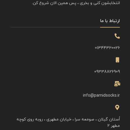
انتخابشون کنی و بخری ، پس همین الان شروع کن.
ارتباط با ما
01344320026
09338826909
info@pamidsocks.ir
اُستان گیلان ، صومعه سرا ، خیابان مطهری ، روبه روی کوچه
مطهر ۲