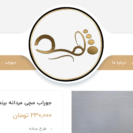
درباره ما
جـوراب
جوراب مچی مردانه برند Zaraks طرح لا
230,000
تومان
طرح ساده