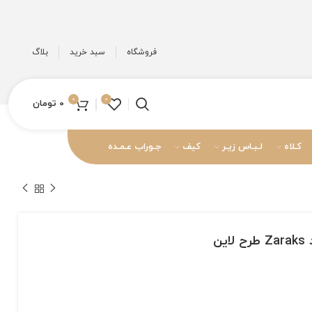
فروشگاه
سبد خرید
بلاگ
0
0
0
تومان
کـلاه
لـبـاس زیـر
کیف
جـوراب عـمـده
ین