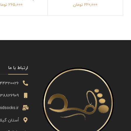
220,000
تومان
265,000
توما
ارتباط با ما
344320026
338826909
idsocks.ir
اُستان گیلا