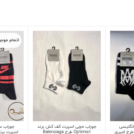
اتمام موج
نگلیسی
جوراب مچی اسپرت کف کش برند
جوراب س
Optimist طرح Balenciaga
اسپرت برند Optimist طرح 