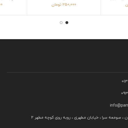
ن
250,000
تومان
00
01
09
info@pam
ن ، صومعه سرا ، خیابان مطهری ، روبه روی کوچه مطهر ۲