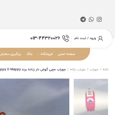
013-44320026
ورود / ثبت نام
صفحه اصلی
فروشگاه
بلاگ
پیگیری سفارش
خانه
جوراب
جوراب زنانه
جوراب مچی گوش دار زنانه برند Happy O Mappy طرح لوتسو