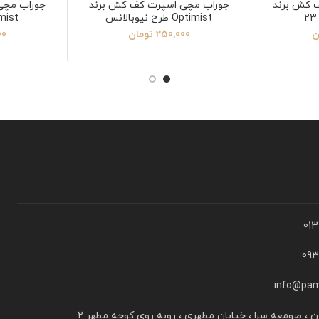
 کش برند
جوراب مچی اسپرت کف کش برند
جوراب مچی
Optimist طرح نیوبالانس
Optimist
ن
250,000
تومان
00
01
09
info@pam
ن ، صومعه سرا ، خیابان مطهری ، روبه روی کوچه مطهر ۲