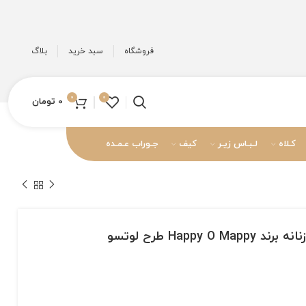
فروشگاه
سبد خرید
بلاگ
0
0
0
تومان
کـلاه
لـبـاس زیـر
کیف
جـوراب عـمـده
Happy طرح لوتسو