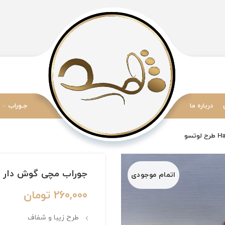
درباره ما
جـوراب
جوراب مچی گوش دار زنانه برند  O Mappy
اتمام موجودی
260,000
تومان
طرح زیبا و شفاف