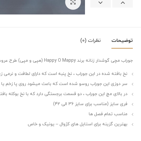
بزرگنمایی تصویر
توضیحات
نظرات (0)
جوراب مچی گوشدار زنانه برند Happy O Mappy (هپی و مپی) طرح عروسک لوتسو در کارتون داستان اسباب بازی
نخ بافته شده در این جوراب ، نخ پنبه است که دارای لطافت و نرمی زی
سر دوزی این جوراب روسو شده است که باعث میشود روی پا زخم یا اثر
در بالای مچ این جوراب ، دو قسمت برجستگی دارد که با نخ بوکله ب
فری سایز (مناسب برای سایز 36 الی 42)
مناسب تمام فصل ها
بهترین گزینه برای استایل های کژوال – یونیک و خاص