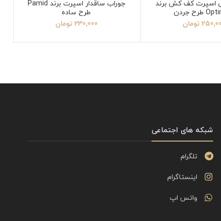
 اسپرت کف کش برند
جوراب ساقدار اسپرت برند Pamid
 طرح جردن
طرح ساده
250,0
تومان
230,000
تومان
شبکه های اجتماعی
تلگرام
اینستاگرام
واتس اپ