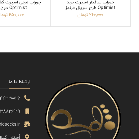
جوراب ساقدار اسپرت برند
جوراب مچی اسپرت کف
Optimist طرح سریال فرندز
Optimist طرح 23
260,000
تومان
250,000
توما
ارتباط با ما
344320026
338826909
idsocks.ir
اُستان گیلا