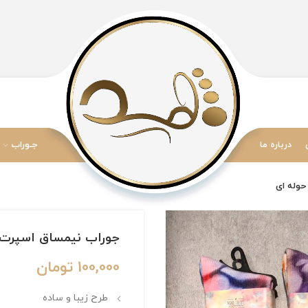
درباره ما
جـوراب
جوراب نیمساق اسپرت برند NIKE طرح آبرنگی
100,000
تومان
طرح زیبا و ساده