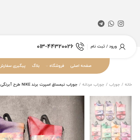
013-44320026
ورود / ثبت نام
صفحه اصلی
فروشگاه
بلاگ
پیگیری سفارش
خانه
جوراب
جوراب مردانه
جوراب نیمساق اسپرت برند NIKE طرح آبرنگی حوله ای