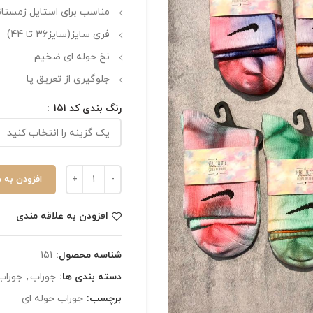
مناسب برای استایل زمستا
فری سایز(سایز36 تا 44)
نخ حوله ای ضخیم
جلوگیری از تعریق پا
رنگ بندی کد 151
افزودن به 
افزودن به علاقه مندی
شناسه محصول:
151
دسته بندی ها:
جوراب
,
جوراب 
برچسب:
جوراب حوله ای