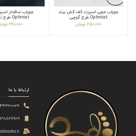
جوراب مچی اسپرت کف کش برند
جوراب ساقدار اسپر
Optimist طرح گوچی
Optimist طرح ناروتو
250,000
تومان
260,000
توما
ارتباط با ما
344320026
338826909
idsocks.ir