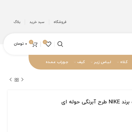
فروشگاه
سبد خرید
بلاگ
0
0
0
تومان
کـلاه
لـبـاس زیـر
کیف
جـوراب عـمـده
 حوله ای