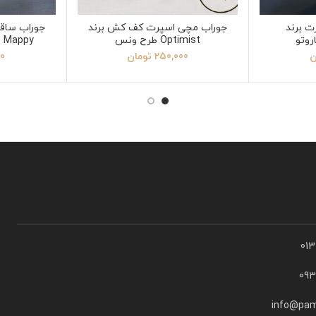
ت برند
جوراب مچی اسپرت کف کش برند
Optimist طرح ونس
O Mappy طرح باب اسف
ن
250,000
تومان
00
01
09
info@pam