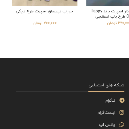
جوراب ساقدار اسپرت برند Happy
جوراب نیمساق اسپرت طرح نایکی
نجی
260,0
تومان
200,000
تومان
شبکه های اجتماعی
تلگرام
اینستاگرام
واتس اپ