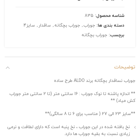
شناسه محصول:
835
دسته بندی ها:
جوراب
,
جوراب بچگانه
,
ساقدار
,
سایز4
برچسب:
جوراب بچگانه
توضیحات
جوراب نساقدار بچگانه برند ALDO طرح ساده
** اندازه پاشنه تا نوک جوراب : 16 سانتی متر (تا 2 سانتی متر جوراب
کش میاد) **
**سایز 23 الی 27 ( مناسب برای 6 تا 8 سالگی)**
نخ بافته شده در این جوراب ، نخ پنبه است که دارای لطافت و نرمی
زیادی نسبت به بقیه جوراب ها دارد.