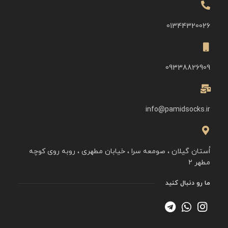
01344320026
09338826909
info@pamidsocks.ir
اُستان گیلان ، صومعه سرا ، خیابان مطهری ، روبه روی کوچه
مطهر ۲
ما رو دنبال کنید