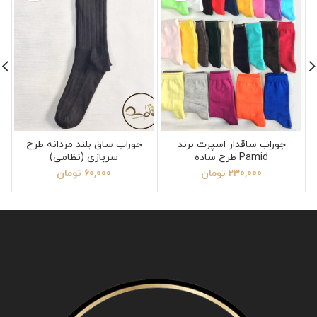
جوراب ساقدار اسپرت برند
جوراب ساق بلند مردانه طرح
Pamid طرح ساده
سربازی (نظامی)
230,000
تومان
60,000
تومان