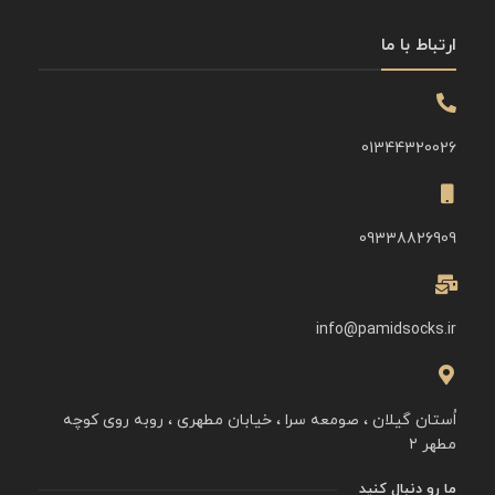
ارتباط با ما
01344320026
09338826909
info@pamidsocks.ir
اُستان گیلان ، صومعه سرا ، خیابان مطهری ، روبه روی کوچه
مطهر ۲
ما رو دنبال کنید