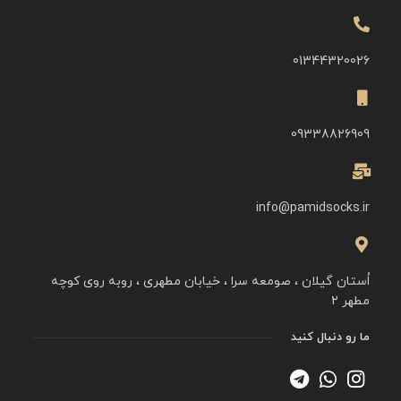
01344320026
09338826909
info@pamidsocks.ir
اُستان گیلان ، صومعه سرا ، خیابان مطهری ، روبه روی کوچه
مطهر ۲
ما رو دنبال کنید