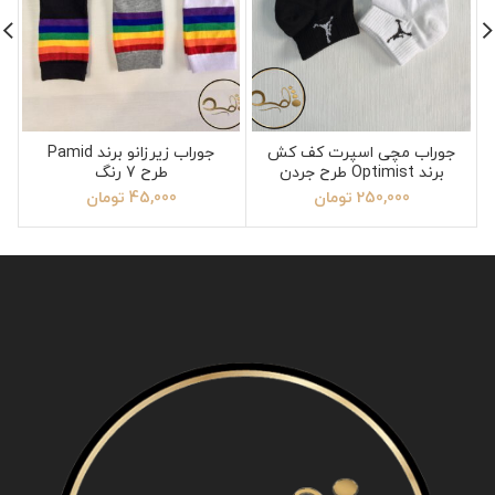
جوراب مچی اسپرت کف کش
جوراب زیرزانو برند Pamid
برند Optimist طرح جردن
طرح 7 رنگ
250,000
تومان
45,000
تومان