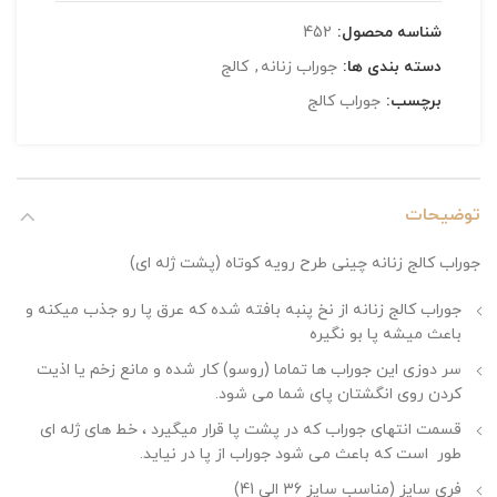
شناسه محصول:
452
دسته بندی ها:
جوراب زنانه
,
کالج
برچسب:
جوراب کالج
توضیحات
جوراب کالج زنانه چینی طرح رویه کوتاه (پشت ژله ای)
جوراب کالج زنانه از نخ پنبه بافته شده که عرق پا رو جذب میکنه و
باعث میشه پا بو نگیره
سر دوزی این جوراب ها تماما (روسو) کار شده و مانع زخم یا اذیت
کردن روی انگشتان پای شما می شود.
قسمت انتهای جوراب که در پشت پا قرار میگیرد ، خط های ژله ای
طور است که باعث می شود جوراب از پا در نیاید.
فری سایز (مناسب سایز 36 الی 41)