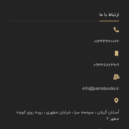
ارتباط با ما
01344320026
09338826909
info@pamidsocks.ir
اُستان گیلان ، صومعه سرا ، خیابان مطهری ، روبه روی کوچه
مطهر ۲