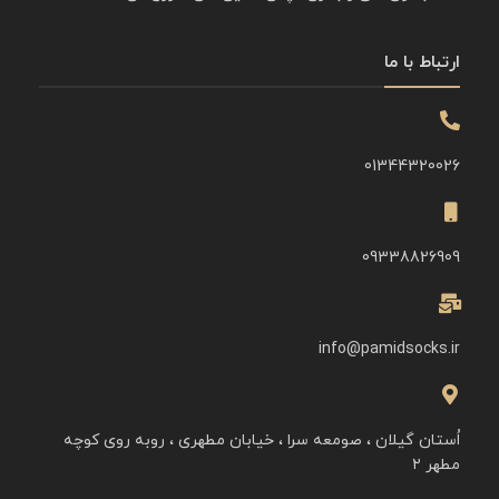
ارتباط با ما
01344320026
09338826909
info@pamidsocks.ir
اُستان گیلان ، صومعه سرا ، خیابان مطهری ، روبه روی کوچه
مطهر ۲