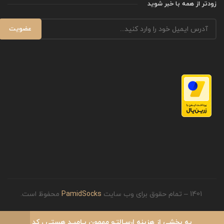
زودتر از همه با خبر شوید
1401 – تمام حقوق برای وب سایت
PamidSocks
محفوظ است.
یه بخشی از هزینه ارسـالتـو مهمون پـامیـد هستی ، کد
0