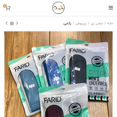
0
خانه
لباس زیر
زیرپوش
رکابی