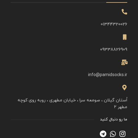
01344320026
09338826909
info@pamidsocks.ir
اُستان گیلان ، صومعه سرا ، خیابان مطهری ، روبه روی کوچه
مطهر ۲
ما رو دنبال کنید