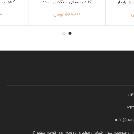
ی زاپدار
کلاه بیسبالی سنگشور ساده
کلاه بیس
ن
588,000
تومان
00
01
09
info@pam
ن ، صومعه سرا ، خیابان مطهری ، روبه روی کوچه مطهر ۲