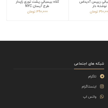
بالی ریپس آدیداس
کلاه بیسبالی پشت توری زاپدار
نوشته دار
طرح آیسان NYC
310,0
تومان
390,000
تومان
شبکه های اجتماعی
تلگرام
اینستاگرام
واتس اپ