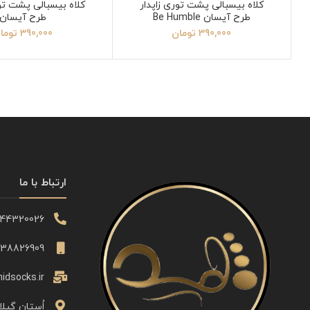
کلاه بیسبالی پشت توری زاپدار
کلاه بیسبالی پشت تور
طرح آیسان Be Humble
طرح آیسان
390,000
تومان
390,000
توما
ارتباط با ما
344320026
338826909
idsocks.ir
اُستان گیلا