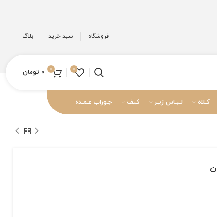
فروشگاه
سبد خرید
بلاگ
0
0
0
تومان
کـلاه
لـبـاس زیـر
کیف
جـوراب عـمـده
ن