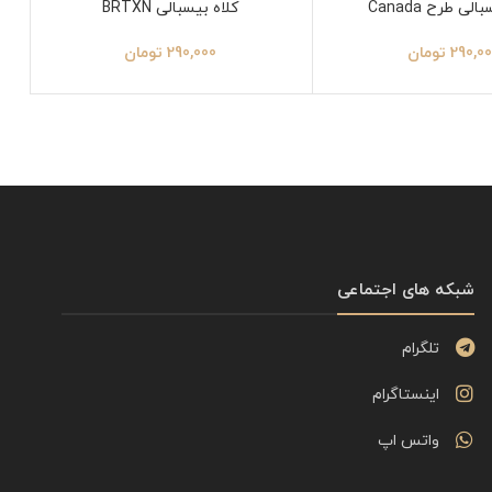
لی طرح Canada
کلاه بیسبالی BRTXN
290,0
تومان
290,000
تومان
شبکه های اجتماعی
تلگرام
اینستاگرام
واتس اپ