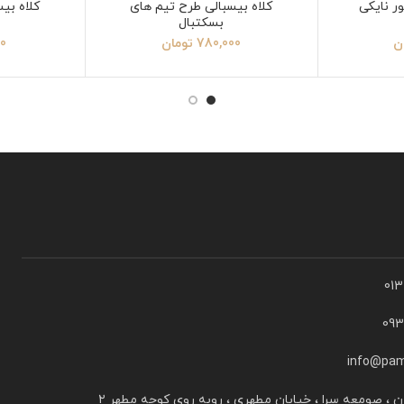
ر نایکی
کلاه بیسبالی طرح تیم های
کلاه بیسبا
بسکتبال
ن
780,000
تومان
00
01
09
info@pam
ن ، صومعه سرا ، خیابان مطهری ، روبه روی کوچه مطهر ۲