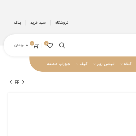
فروشگاه
سبد خرید
بلاگ
0
0
0
تومان
کـلاه
لـبـاس زیـر
کیف
جـوراب عـمـده