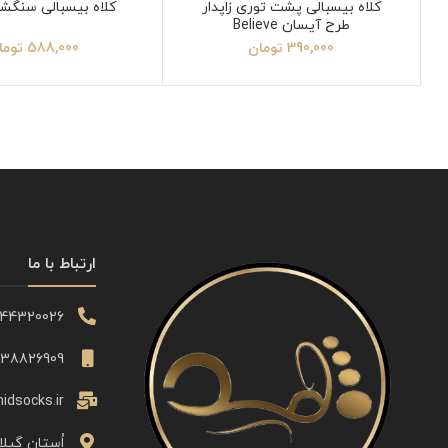
کلاه بیسبالی پشت توری زاپدار
کلاه بیسبالی سنگشو
طرح آیسان Believe
390,000
تومان
588,000
توما
ارتباط با ما
344320026
338826909
idsocks.ir
اُستان گیلا