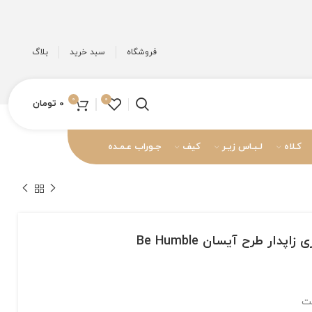
فروشگاه
سبد خرید
بلاگ
0
0
0
تومان
کـلاه
لـبـاس زیـر
کیف
جـوراب عـمـده
دار طرح آیسان Be Humble
نت