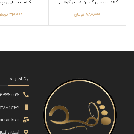
کلاه بیسبالی گورین مستر کوالیتی
کلاه بیسبالی ریپس
880,000
تومان
310,000
توما
ارتباط با ما
344320026
338826909
idsocks.ir
اُستان گیلا