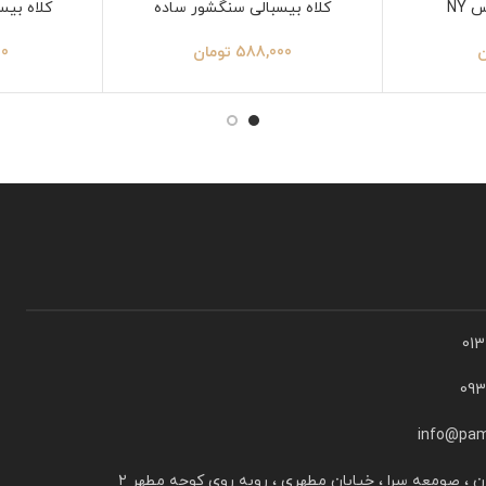
 NY
کلاه بیسبالی سنگشور ساده
کلاه بیس
ن
588,000
تومان
00
01
09
info@pam
ن ، صومعه سرا ، خیابان مطهری ، روبه روی کوچه مطهر ۲