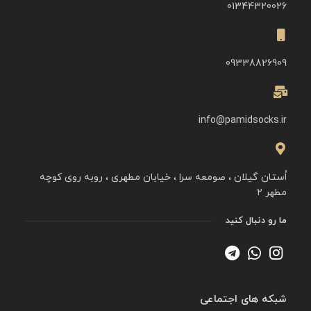
01344320026
09338826909
info@pamidsocks.ir
اُستان گیلان ، صومعه سرا ، خیابان مطهری ، روبه روی کوچه
مطهر ۲
ما رو دنبال کنید
شبکه های اجتماعی