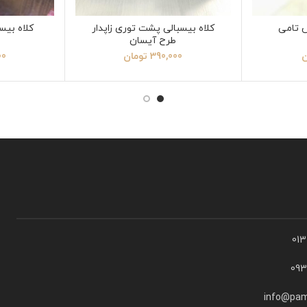
س تامی
کلاه بیسبالی پشت توری زاپدار
کلاه بیس
طرح آیسان
ن
390,000
تومان
00
01
09
info@pam