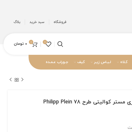
فروشگاه
سبد خرید
بلاگ
0
0
0
تومان
کـلاه
لـبـاس زیـر
کیف
جـوراب عـمـده
والیتی طرح Philipp Plein 78
نت