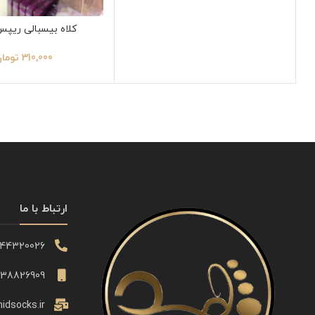
کلاه بیسبالی ریپ
310,000
توما
ارتباط با ما
344320026
338826909
idsocks.ir