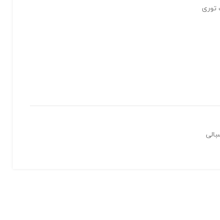
 توری
بالی