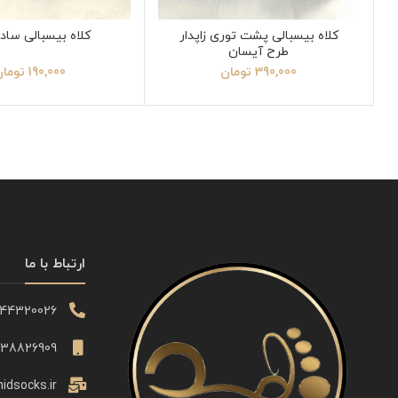
کلاه بیسبالی پشت توری زاپدار
کلاه بیسبالی ساد
طرح آیسان
390,000
تومان
190,000
توما
ارتباط با ما
344320026
338826909
idsocks.ir