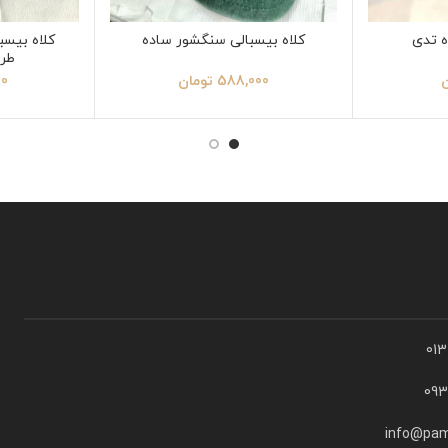
ه تدی
کلاه بیسبالی سنگشور ساده
کلاه بیسب
طرح
ن
588,000
تومان
00
01
09
info@pam