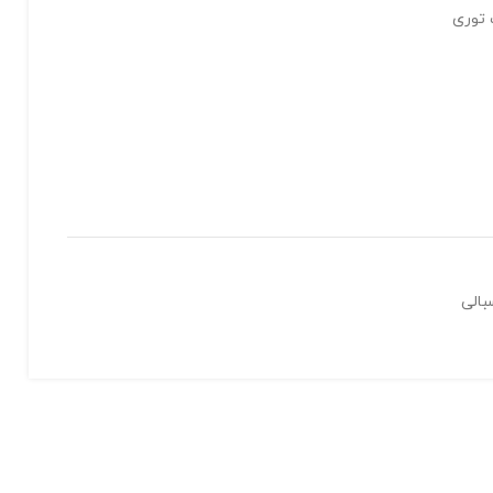
 توری
بالی