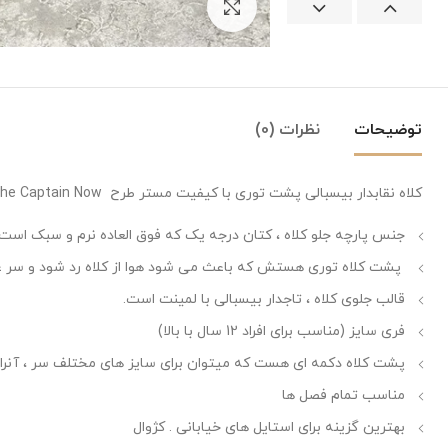
بزرگنمایی تصویر
توضیحات
نظرات (0)
کلاه نقابدار بیسبالی پشت توری با کیفیت مستر طرح John Hatter : Look At Me I Am The Captain Now (به من نگاه کن ، من الان کاپیتان هستم) سبز زیتونی
جنس پارچه جلو کلاه ، کتان درجه یک که فوق العاده نرم و سبک است.
پشت کلاه توری هستش که باعث می شود هوا از کلاه رد شود و سر ع
قالب جلوی کلاه ، تاجدار بیسبالی با لمینت است.
فری سایز (مناسب برای افراد 12 سال با بالا)
پشت کلاه دکمه ای هست که میتوان برای سایز های مختلف سر ، آنرا 
مناسب تمام فصل ها
بهترین گزینه برای استایل های خیابانی . کژوال