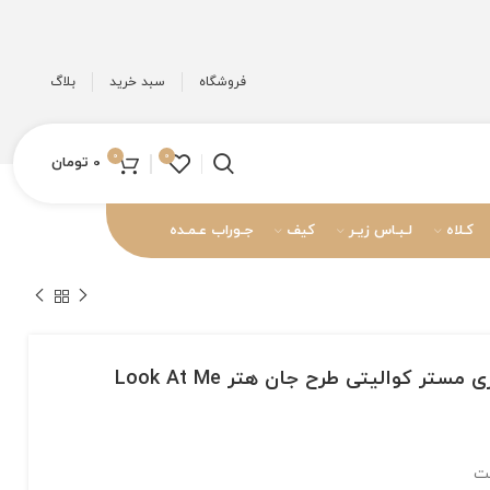
فروشگاه
سبد خرید
بلاگ
0
0
0
تومان
کـلاه
لـبـاس زیـر
کیف
جـوراب عـمـده
تر کوالیتی طرح جان هتر Look At Me
نت