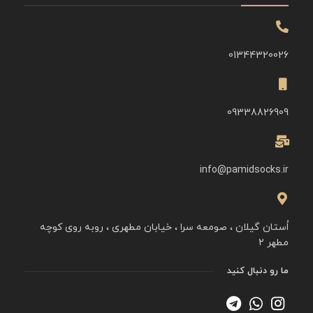
01344320026
09338826909
info@pamidsocks.ir
اُستان گیلان ، صومعه سرا ، خیابان مطهری ، روبه روی کوچه
مطهر ۲
ما رو دنبال کنید