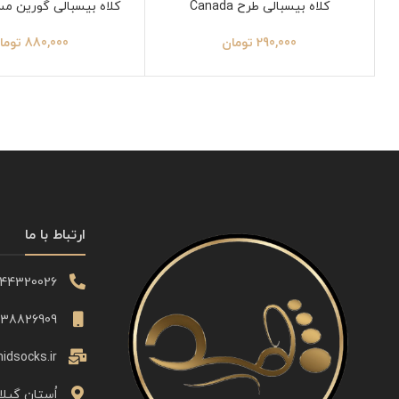
کلاه بیسبالی طرح Canada
کلاه بیسبالی گورین مس
290,000
تومان
880,000
توما
ارتباط با ما
344320026
338826909
idsocks.ir
اُستان گیلا