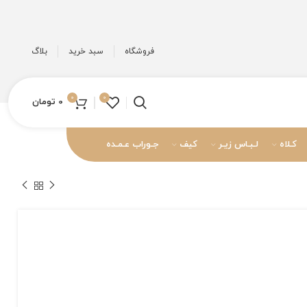
فروشگاه
سبد خرید
بلاگ
0
0
0
تومان
کـلاه
لـبـاس زیـر
کیف
جـوراب عـمـده