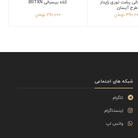
الی پشت توری زاپدار
کلاه بیسبالی BRTXN
طرح آیسان
390,0
تومان
290,000
تومان
شبکه های اجتماعی
تلگرام
اینستاگرام
واتس اپ