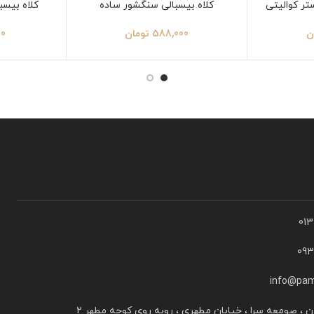
تر کوالیتی
کلاه بیسبالی سنگشور ساده
کلاه بیسب
ن
588,000
تومان
00
01
09
info@pam
ن ، صومعه سرا ، خیابان مطهری ، روبه روی کوچه مطهر ۲