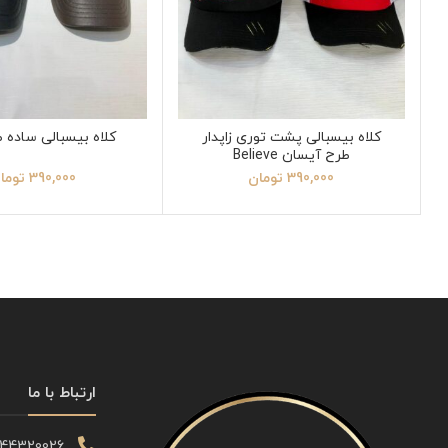
کلاه بیسبالی پشت توری زاپدار
کلاه بیسبالی ساده 
طرح آیسان Believe
390,000
تومان
390,000
توما
ارتباط با ما
344320026