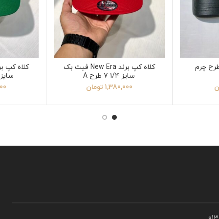
طرح چرم
کلاه کپ برند New Era فیت بک
سایز 1/4 7 طرح A
سایز 1/4 7 طرح X
ن
1,380,000
تومان
000
01