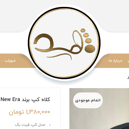
درباره ما
جـوراب
کلاه کپ برند New Era فیت بک سایز 1/4 7 طرح Jay
اتمام موجودی
1,380,000
تومان
مدل کپ فیت بک