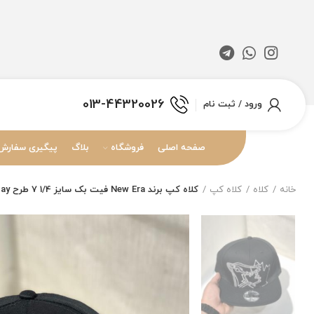
013-44320026
ورود / ثبت نام
صفحه اصلی
فروشگاه
بلاگ
پیگیری سفارش
خانه
کلاه
کلاه کپ
کلاه کپ برند New Era فیت بک سایز 1/4 7 طرح Jay