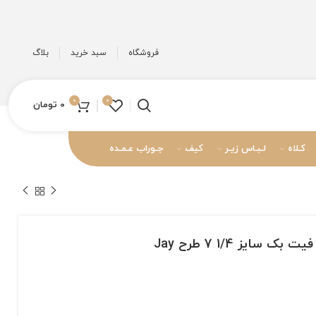
فروشگاه
سبد خرید
بلاگ
0
0
0
تومان
کـلاه
لـبـاس زیـر
کیف
جـوراب عـمـده