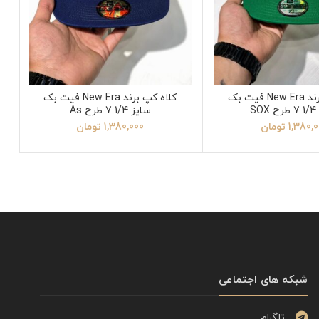
کلاه کپ برند New Era فیت بک
کلاه کپ برند New Era فیت بک
SO
سایز 1/4 7 طرح As
1,380,
تومان
1,380,000
تومان
شبکه های اجتماعی
تلگرام