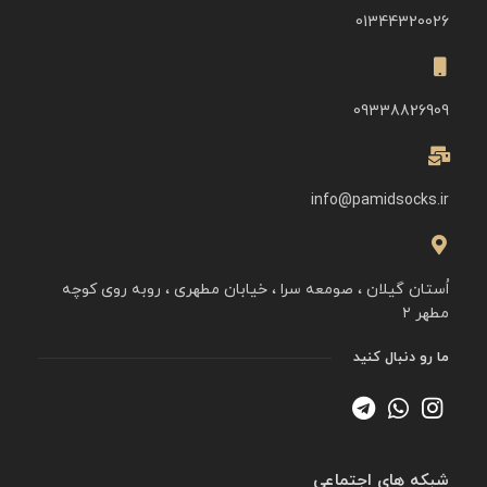
01344320026
09338826909
info@pamidsocks.ir
اُستان گیلان ، صومعه سرا ، خیابان مطهری ، روبه روی کوچه
مطهر ۲
ما رو دنبال کنید
شبکه های اجتماعی