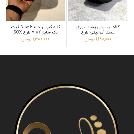
کلاه بیسبالی پشت توری
کلاه کپ برند New Era فیت
مستر کوالیتی طرح
بک سایز 1/4 7 طرح SOX
Balenciaga
قرمز سفید
1,180,000
تومان
1,380,000
تومان