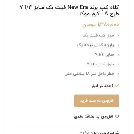
کلاه کپ برند New Era فیت بک سایز 1/4 7
طرح LA کرم موکا
1,380,000
تومان
مدل کپ فیت بک
پارچه کتان درجه یک
سایز 1/4 7
طول نقاب:7cm
قطر داخل سر 18 سانتی متر
1 عدد در انبار
افزودن به سبد خرید
افزودن به علاقه مندی
شناسه محصول:
2098