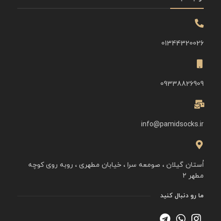
01344320026
09338826909
info@pamidsocks.ir
اُستان گیلان ، صومعه سرا ، خیابان مطهری ، روبه روی کوچه
مطهر ۲
ما رو دنبال کنید