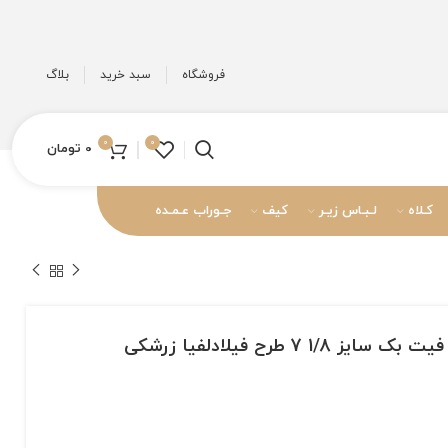
فروشگاه
سبد خرید
بلاگ
0
0
0
تومان
کـلاه
لـبـاس زیـر
کیف
جـوراب عـمـده