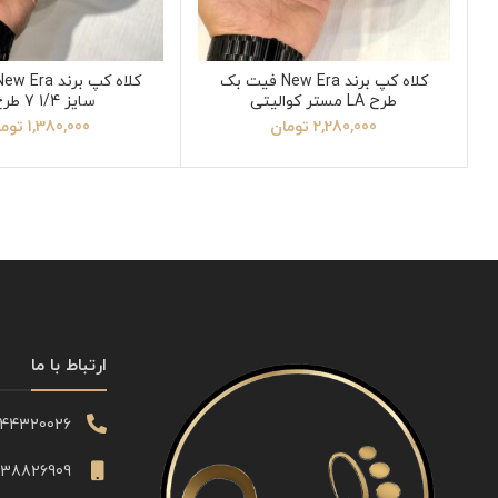
کلاه کپ برند New Era فیت بک
طرح LA مستر کوالیتی
سایز 1/4 7 طرح A
2,280,000
تومان
1,380,000
توم
ارتباط با ما
344320026
338826909