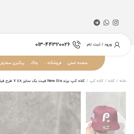
013-44320026
ورود / ثبت نام
صفحه اصلی
فروشگاه
بلاگ
پیگیری سفارش
خانه
کلاه
کلاه کپ
کلاه کپ برند New Era فیت بک سایز 1/8 7 طرح فیلادلفیا زرشکی