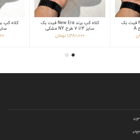
کلاه کپ برند New Era فیت بک
کلاه کپ برند New Era فیت بک
سایز 1/4 7 طرح NY مشکی
سایز 1/4 7 ط
ان
1,380,000
تومان
000
01
09