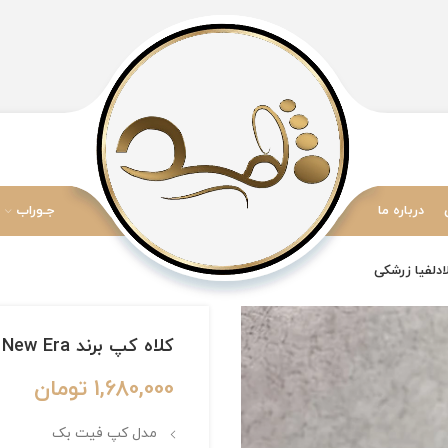
درباره ما
جـوراب
کلاه کپ برند New Era فیت بک سایز 1/8 7 طرح فیلادلفیا زرشکی
1,680,000
تومان
مدل کپ فیت بک