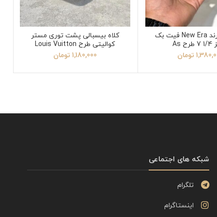
کلاه کپ برند New Era فیت بک
کلاه بیسبالی پشت توری مستر
رح As
کوالیتی طرح Louis Vuitton
1,380,
تومان
1,180,000
تومان
شبکه های اجتماعی
تلگرام
اینستاگرام