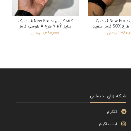
کلاه کپ برند New Era فیت بک
کلاه کپ برند New Era فیت بک
سایز 1/4 7 طرح A طوسی قرمز
1,380,
تومان
1,380,000
تومان
شبکه های اجتماعی
تلگرام
اینستاگرام