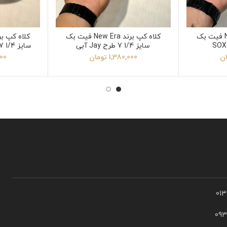
کلاه کپ برند New Era فیت بک
کلاه کپ برند New Era فیت بک
سایز 1/4 7 طرح Jay آبی
سایز 1/4 7 طرح SOX قرمز سفید
ان
1,380,000
تومان
000
01
09