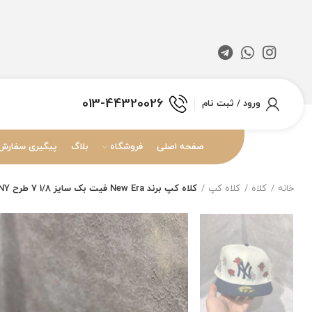
013-44320026
ورود / ثبت نام
صفحه اصلی
فروشگاه
بلاگ
پیگیری سفارش
خانه
کلاه
کلاه کپ
کلاه کپ برند New Era فیت بک سایز 1/8 7 طرح NY گل رز