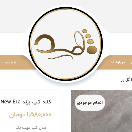
درباره ما
جـوراب
کلاه کپ برند New Era فیت بک سایز 1/8 7 طرح NY گل رز
اتمام موجودی
1,580,000
تومان
مدل کپ فیت بک