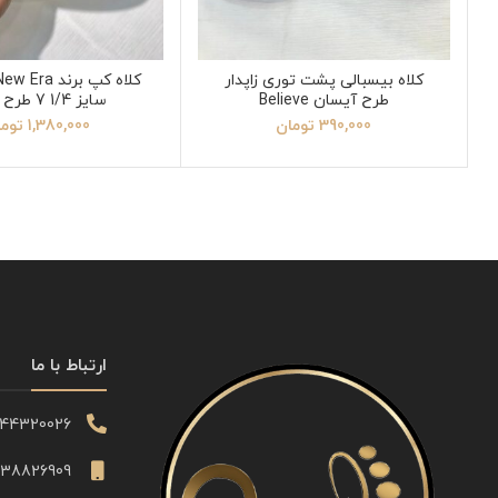
کلاه بیسبالی پشت توری زاپدار
طرح آیسان Believe
سایز 1/4 7 طرح SOX
390,000
تومان
1,380,000
توم
ارتباط با ما
344320026
338826909