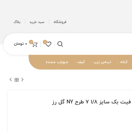
فروشگاه
سبد خرید
بلاگ
0
0
0
تومان
کـلاه
لـبـاس زیـر
کیف
جـوراب عـمـده