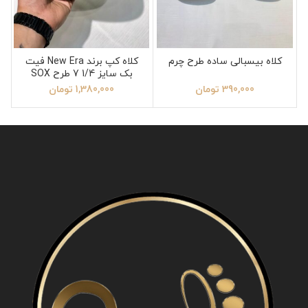
کلاه بیسبالی ساده طرح چرم
کلاه کپ برند New Era فیت
بک سایز 1/4 7 طرح SOX
390,000
تومان
1,380,000
تومان