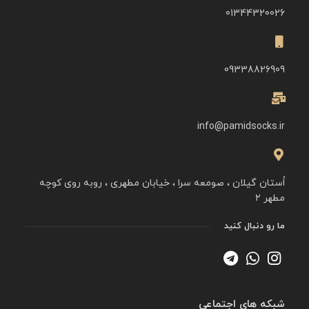
01344320026
09338826909
info@pamidsocks.ir
اُستان گیلان ، صومعه سرا ، خیابان مطهری ، روبه روی کوچه
مطهر ۲
ما رو دنبال کنید
شبکه های اجتماعی