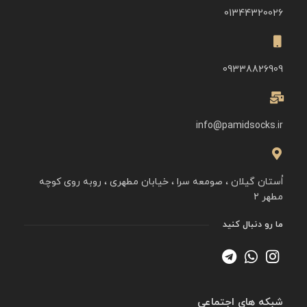
01344320026
09338826909
info@pamidsocks.ir
اُستان گیلان ، صومعه سرا ، خیابان مطهری ، روبه روی کوچه
مطهر ۲
ما رو دنبال کنید
شبکه های اجتماعی