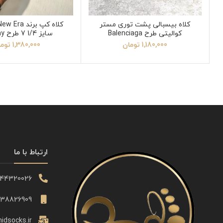
کلاه بیسبالی پشت توری مستر
کوالیتی طرح Balenciaga
سایز 1/4 7 طرح Jay آبی
1,180,000
تومان
1,380,000
توم
ارتباط با ما
344320026
338826909
idsocks.ir