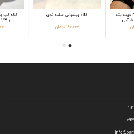
کلاه کپ برند New Era فیت بک
کلاه بیسبالی ساده تدی
سایز 1/4 7 طرح A طوسی قرمز
ان
190,000
تومان
000
01
09
info@pam