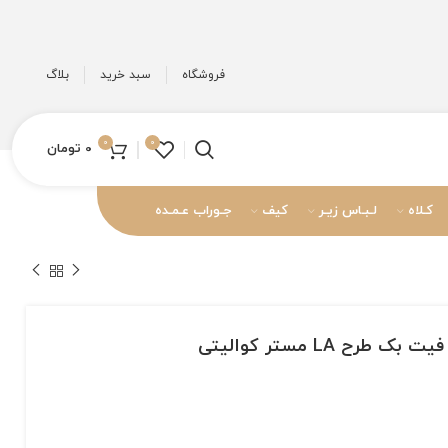
فروشگاه
سبد خرید
بلاگ
0
0
0
تومان
کـلاه
لـبـاس زیـر
کیف
جـوراب عـمـده