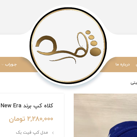
درباره ما
جـوراب
کلاه کپ برند New Era فیت بک طرح LA مستر کوالیتی
2,280,000
تومان
مدل کپ فیت بک