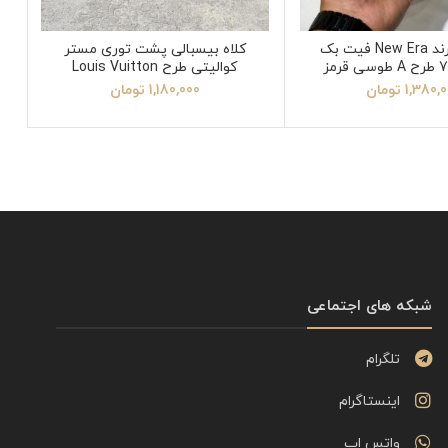
کلاه کپ برند New Era فیت بک
کلاه بیسبالی پشت توری مستر
کوالیتی طرح Louis Vuitton
1,380,
تومان
1,180,000
تومان
شبکه های اجتماعی
تلگرام
اینستاگرام
واتس اپ