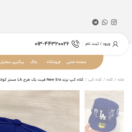
013-44320026
ورود / ثبت نام
صفحه اصلی
فروشگاه
بلاگ
پیگیری سفارش
خانه
کلاه
کلاه کپ
کلاه کپ برند New Era فیت بک طرح LA مستر کوالیتی