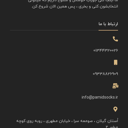
ما اینجا کلی جوراب خوشگل و متنوع داریم که میتونی
انتخابشون کنی و بخری ، پس همین الان شروع کن.
ارتباط با ما
01344320026
09338826909
info@pamidsocks.ir
اُستان گیلان ، صومعه سرا ، خیابان مطهری ، روبه روی کوچه
مطهر ۲